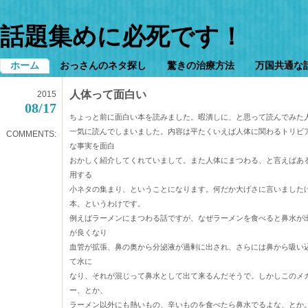
話題集めに必死です！
ホーム
おっさんのネタ探し
驚きの治療方法
万国共通な
人体って面白い
2015
08/17
ちょっと前に面白い本を読みました。暇潰しに、と思って読んでみた
一気に読んでしまいました。内容は平たくいえば人体に関わるトリビ
COMMENTS:
な事実を面白
おかしく紹介してくれていまして。また人体にまつわる、と言えばあ
用する
小ネタの集まり、ということになります。何だか大げさに言いました
本、というわけです。
例えばラーメンにまつわる話ですが、なぜラーメンを食べると鼻水が
が良くなり
血管が拡張、鼻の奥から分泌液が過剰に出され、さらには鼻から吸い
て水に
なり、それが混じって鼻水として出て来るんだそうで。しかしこのメ
ー、とか、
ラーメン以外にも熱いもの、辛いものを食べたら鼻水でるよな、とか